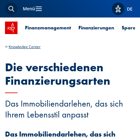
Menü
DE
Suche
Optionen z
Startseite SPUERKEESS
Finanzmanagement
Finanzierungen
Sparen 
Knowledge Center
Die verschiedenen
Finanzierungsarten
Das Immobiliendarlehen, das sich
Ihrem Lebensstil anpasst
Das Immobiliendarlehen, das sich