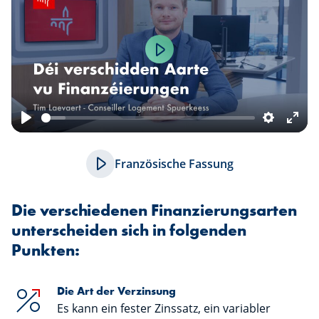
Play
Play
Settings
Ente
fulls
Französische Fassung
Die verschiedenen Finanzierungsarten
unterscheiden sich in folgenden
Punkten:
Die Art der Verzinsung
Es kann ein fester Zinssatz, ein variabler