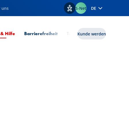
 uns
S-Net
DE
Optionen zur Barrierefreiheit
Aktuelle Seite
 & Hilfe
Barrierefreiheit
Tools
lux|funds
Kunde werden