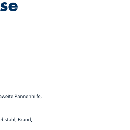
ase
aweite Pannenhilfe,
ebstahl, Brand,