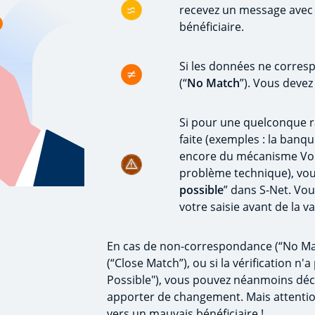
recevez un message avec
bénéficiaire.
Si les données ne corres
(“
No Match
”). Vous devez 
Si pour une quelconque ra
faite (exemples : la banq
encore du mécanisme VoP, 
problème technique), vous
possible
” dans S-Net. Vo
votre saisie avant de la va
En cas de non-correspondance (“No Mat
(“Close Match”), ou si la vérification n
Possible"), vous pouvez néanmoins déc
apporter de changement. Mais attentio
vers un mauvais bénéficiaire !