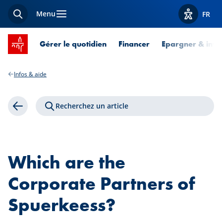
Menu
FR
Recherche
Afficher l
Accueil SPUERKEESS
Gérer le quotidien
Financer
Epargner & inves
Infos & aide
Recherchez un article
Retour
Which are the
Corporate Partners of
Spuerkeess?