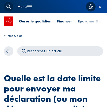
Menu
FR
Recherche
Afficher l
Accueil SPUERKEESS
Gérer le quotidien
Financer
Epargner & inves
Infos & aide
Recherchez un article
Retour
Quelle est la date limite
pour envoyer ma
déclaration (ou mon