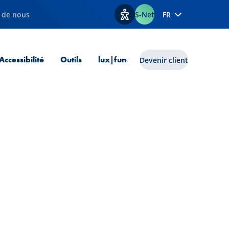
 de nous
S-Net
FR
Afficher les options d'accessib
 courante
Accessibilité
Outils
lux|funds
Devenir client