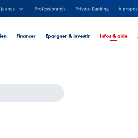
Jeunes
Professionnels
Private Banking
À propos
Page
ien
Financer
Epargner & investir
Infos & aide