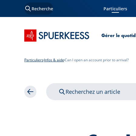
Recherche
Particuliers
Page courante
Accueil SPUERKEESS
Gérer le quotid
Particuliers
Infos & aide
Can I open an account prior to arrival?
Recherchez un article
Retour