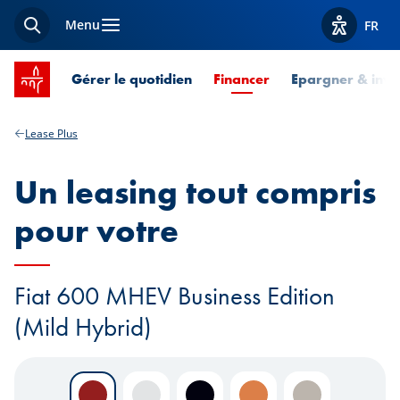
Menu
FR
Recherche
Afficher l
Accueil SPUERKEESS
Page courante
Gérer le quotidien
Financer
Epargner & inves
Lease Plus
Un leasing tout compris
pour votre
Fiat 600 MHEV Business Edition
(Mild Hybrid)
Rosso Pastello
Bianco Pastello
Nero Pastello
Arancio
Sabbia