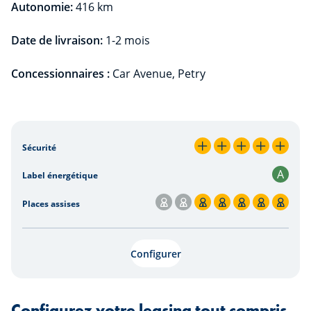
Autonomie:
416 km
Date de livraison:
1-2 mois
Concessionnaires :
Car Avenue, Petry
-
Sécurité
5 / 5
A
Label énergétique
Places assises
5 / 7
Configurer
Configurez votre leasing tout compris