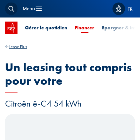
Menu
FR
Recherche
Afficher l
Accueil SPUERKEESS
Page courante
Gérer le quotidien
Financer
Epargner & inves
Lease Plus
Un leasing tout compris
pour votre
Citroën ë-C4 54 kWh