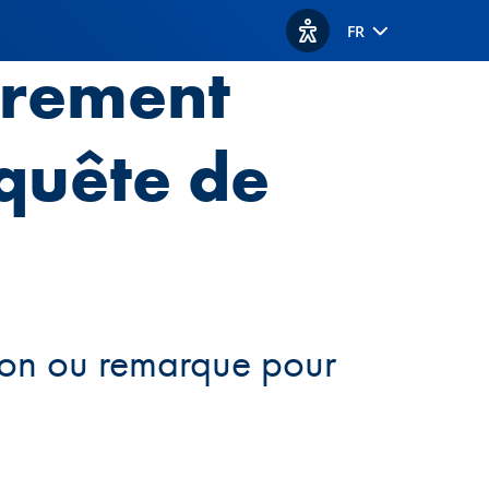
FR
Afficher les options d'acc
èrement
nquête de
tion ou remarque pour