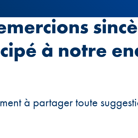
emercions sinc
icipé à notre e
ement à partager toute sugges