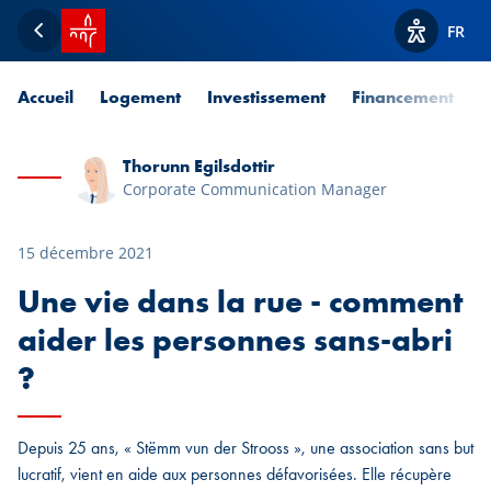
Accueil SPUERKEESS
FR
Retour
Afficher l
Accueil
Logement
Investissement
Financement
P
Thorunn Egilsdottir
Corporate Communication Manager
15 décembre 2021
Une vie dans la rue - comment
aider les personnes sans-abri
?
Depuis 25 ans, « Stëmm vun der Strooss », une association sans but
lucratif, vient en aide aux personnes défavorisées. Elle récupère