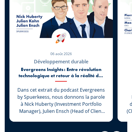
06 août 2026
Développement durable
Evergreens Insights : Entre révolution
technologique et retour à la réalité des
marchés
Dans cet extrait du podcast Evergreens
by Spuerkeess, nous donnons la parole
à Nick Huberty (Investment Portfolio
d
Manager), Julien Ensch (Head of Client
(C
Relationship Management) et Julien
Kohn (Investment Portfolio Manager)
L