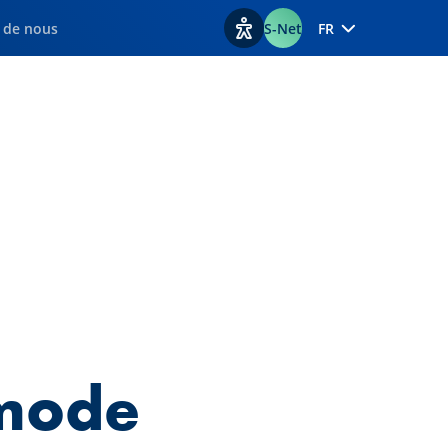
 de nous
S-Net
FR
Afficher les options d'accessib
 mode