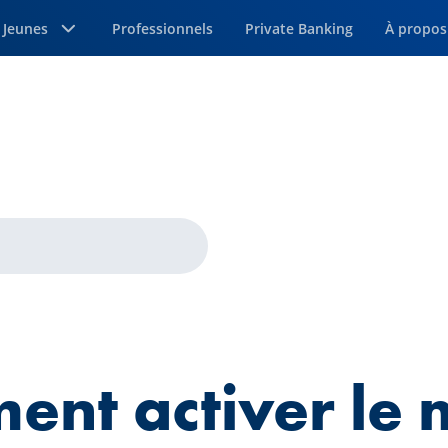
Jeunes
Professionnels
Private Banking
À propos
ante
nt activer le