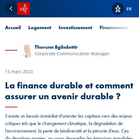
Accueil SPUERKEESS
FR
Retour
Afficher l
Accueil
Logement
Investissement
Financement
P
Thorunn Egilsdottir
Corporate Communication Manager
15 mars 2023
La finance durable et comment
assurer un avenir durable ?
Il existe un besoin immédiat d’orienter les capitaux vers des enjeux
critiques tels que le changement climatique, la dégradation de
l’environnement, la perte de biodiversité et la pénurie d’eau. Ces
dix dernières années, au cours desquelles les émissions mondiales