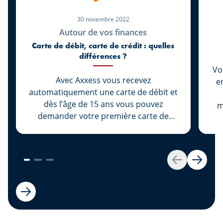
30 novembre 2022
Autour de vos finances
Carte de débit, carte de crédit : quelles
différences ?
Vo
Avec Axxess vous recevez
e
automatiquement une carte de débit et
dès l’âge de 15 ans vous pouvez
m
demander votre première carte de
si
crédit. Êtes-vous déjà en possession
v
d’une carte de paiement : débit ou
crédit ? Connaissez-vous la différence ?
Retour
Suivan