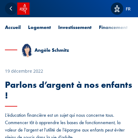
Accueil SPUERKEESS
FR
Retour
Afficher l
Accueil
Logement
Investissement
Financement
P
Angèle Schmitz
19 décembre 2022
Parlons d’argent à nos enfants
!
L’éducation financière est un sujet qui nous concerne tous.
Commencer tôt à apprendre les bases de fonctionnement, la
valeur de l’argent et l’utilité de l’épargne aux enfants peut éviter
pleins de soucis dans la vie d’adulte.