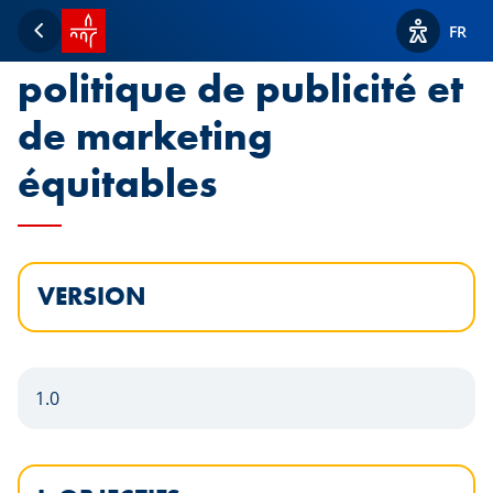
Accueil SPUERKEESS
Déclaration de la
FR
Retour
Afficher l
politique de publicité et
de marketing
équitables
VERSION
1.0