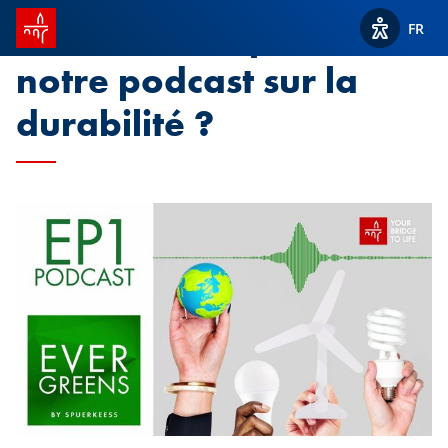
Accueil SPUERKEESS
Avez-vous déjà écouté
FR
Afficher l
notre podcast sur la
durabilité ?