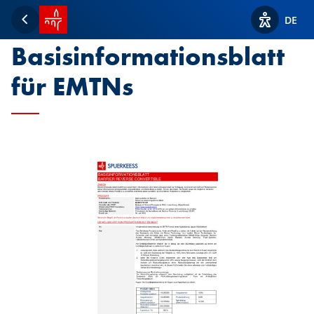
Startseite SPUERKEESS
PRIIPs
DE
Zurück
Optionen z
Basisinformationsblatt
für EMTNs