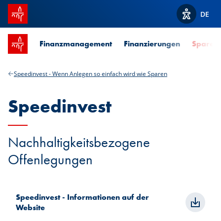
Startseite SPUERKEESS
Menü
DE
DE
Suche
Optionen z
Optionen z
Startseite SPUERKEESS
Finanzmanagement
Finanzierungen
Sparen 
Speedinvest - Wenn Anlegen so einfach wird wie Sparen
Speedinvest
Nachhaltigkeitsbezogene
Offenlegungen
Speedinvest - Informationen auf der
Website