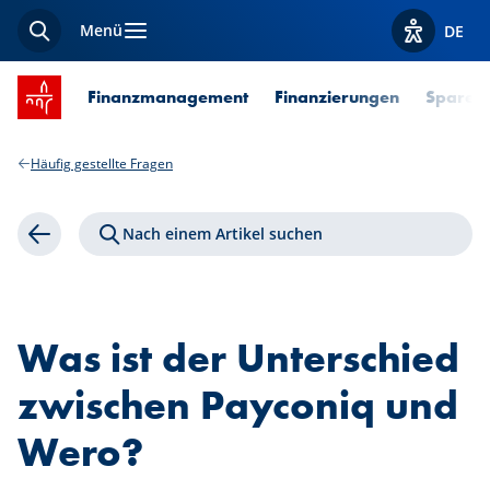
Menü
DE
Suche
Optionen z
Startseite SPUERKEESS
Finanzmanagement
Finanzierungen
Sparen 
Häufig gestellte Fragen
Nach einem Artikel suchen
Zurück
Was ist der Unterschied
zwischen Payconiq und
Wero?