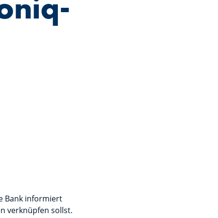
oniq-
e Bank informiert
 verknüpfen sollst.