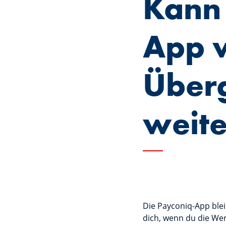
Kann 
App 
Über
weite
Die Payconiq-App ble
dich, wenn du die We