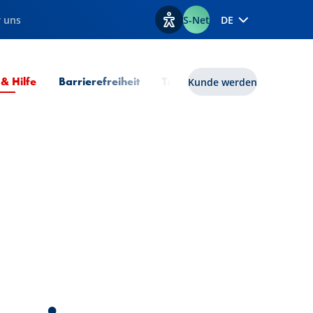
 uns
S-Net
DE
Optionen zur Barrierefreiheit
Aktuelle Seite
 & Hilfe
Barrierefreiheit
Tools
lux|funds
Kunde werden