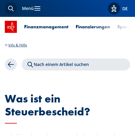
Menü
DE
Suche
Optionen z
Startseite SPUERKEESS
Finanzmanagement
Finanzierungen
Sparen 
Info & Hilfe
Nach einem Artikel suchen
Zurück
Was ist ein
Steuerbescheid?