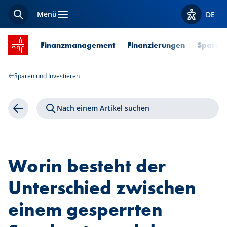
Menü
DE
Suche
Optionen z
Startseite SPUERKEESS
Finanzmanagement
Finanzierungen
Sparen 
Sparen und Investieren
Nach einem Artikel suchen
Zurück
Worin besteht der
Unterschied zwischen
einem gesperrten