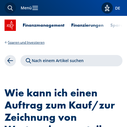
Menü
DE
Suche
Optionen z
Startseite SPUERKEESS
Finanzmanagement
Finanzierungen
Sparen 
Sparen und Investieren
Nach einem Artikel suchen
Zurück
Wie kann ich einen
Auftrag zum Kauf/zur
Zeichnung von