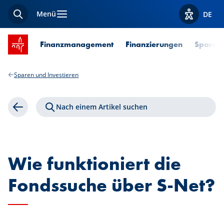
Menü
DE
Suche
Optionen z
Startseite SPUERKEESS
Finanzmanagement
Finanzierungen
Sparen 
Sparen und Investieren
Nach einem Artikel suchen
Zurück
Wie funktioniert die
Fondssuche über S-Net?