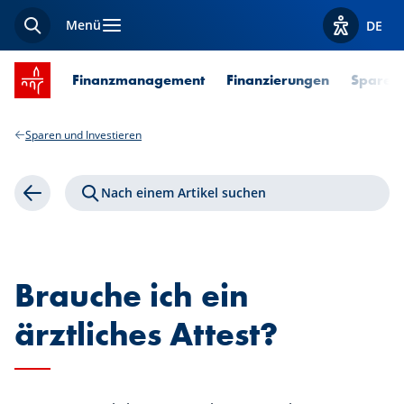
Menü
DE
Suche
Optionen z
Startseite SPUERKEESS
Finanzmanagement
Finanzierungen
Sparen 
Sparen und Investieren
Nach einem Artikel suchen
Zurück
Brauche ich ein
ärztliches Attest?