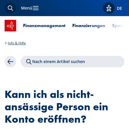
Menü
DE
Suche
Optionen z
Startseite SPUERKEESS
Finanzmanagement
Finanzierungen
Sparen 
Info & Hilfe
Nach einem Artikel suchen
Zurück
Kann ich als nicht-
ansässige Person ein
Konto eröffnen?