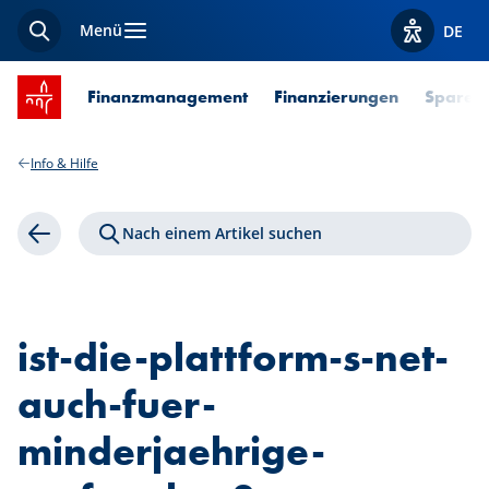
Menü
DE
Suche
Optionen z
Startseite SPUERKEESS
Finanzmanagement
Finanzierungen
Sparen 
Info & Hilfe
Nach einem Artikel suchen
Zurück
ist-die-plattform-s-net-
auch-fuer-
minderjaehrige-