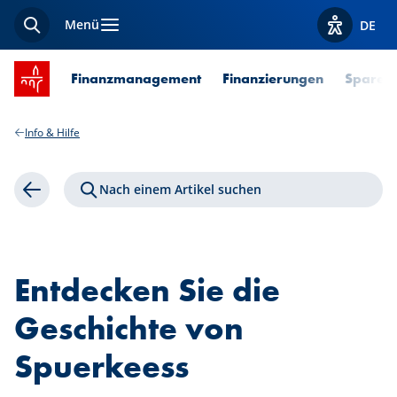
Menü
DE
Suche
Optionen z
Startseite SPUERKEESS
Finanzmanagement
Finanzierungen
Sparen 
Info & Hilfe
Nach einem Artikel suchen
Zurück
Entdecken Sie die
Geschichte von
Spuerkeess