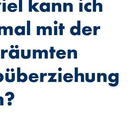
iel kann ich
al mit der
eräumten
oüberziehung
n?