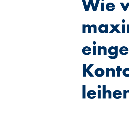
Wie v
maxim
eing
Kont
leihe