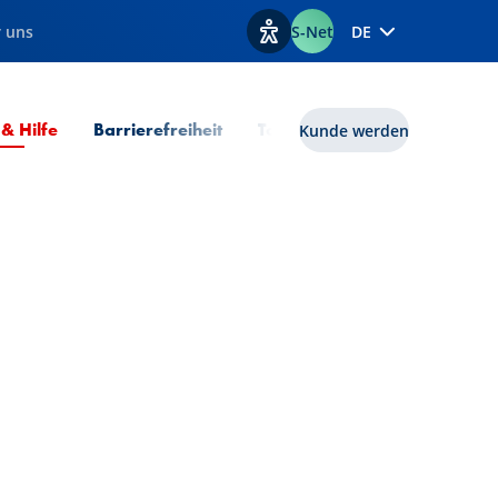
 uns
S-Net
DE
Optionen zur Barrierefreiheit
Aktuelle Seite
 & Hilfe
Barrierefreiheit
Tools
lux|funds
Kunde werden