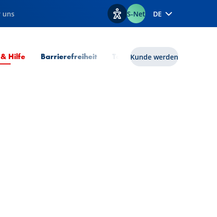
 uns
S-Net
DE
Optionen zur Barrierefreiheit
Aktuelle Seite
 & Hilfe
Barrierefreiheit
Tools
lux|funds
Kunde werden