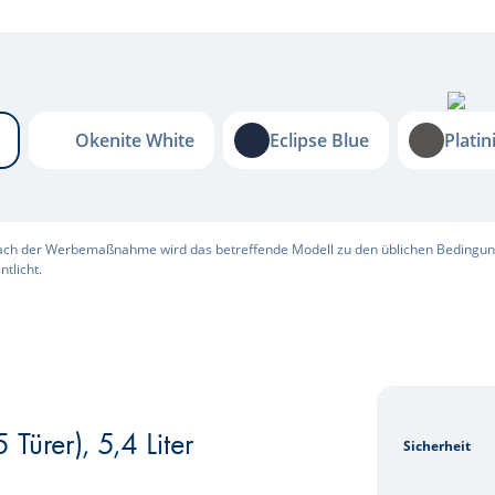
Okenite White
Eclipse Blue
Platini
Okenite White
Eclipse Blue
Plati
Nach der Werbemaßnahme wird das betreffende Modell zu den üblichen Bedingu
tlicht.
-
Türer), 5,4 Liter
Sicherheit