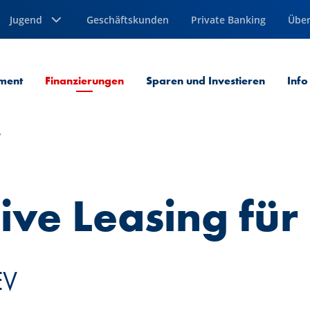
Jugend
Geschäftskunden
Private Banking
Über
Aktuelle Seite
ment
Finanzierungen
Sparen und Investieren
Info
V
sive Leasing für 
EV