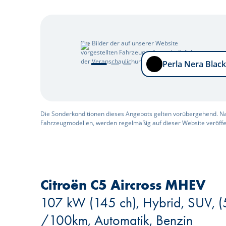
Die Bilder der auf unserer Website
vorgestellten Fahrzeuge dienen lediglich
Perla Nera Black
der Veranschaulichung.
Perla Nera Black
Die Sonderkonditionen dieses Angebots gelten vorübergehend. 
Fahrzeugmodellen, werden regelmäßig auf dieser Website veröffen
Citroën C5 Aircross MHEV
107 kW (145 ch), Hybrid, SUV, (5 
/100km, Automatik, Benzin