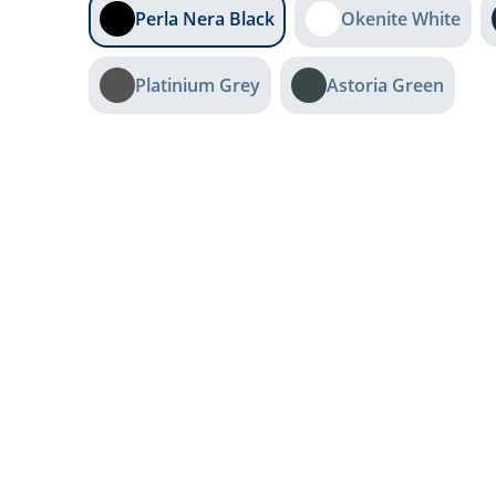
Perla Nera Black
Okenite White
Platinium Grey
Astoria Green