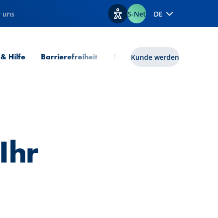
 uns
S-Net
DE
Optionen zur Barrierefreiheit
 & Hilfe
Barrierefreiheit
Tools
lux|funds
Kunde werden
Ihr