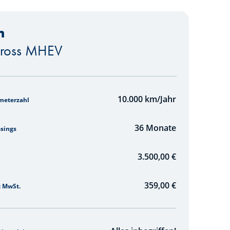
n
cross MHEV
10.000
km/Jahr
ometerzahl
36
Monate
asings
3.500,00 €
359,00
€
t MwSt.