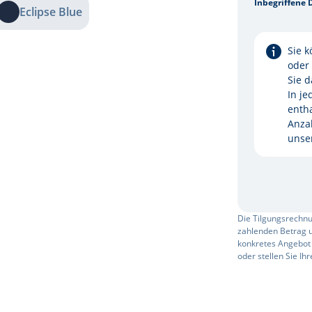
Inbegriffene 
Eclipse Blue
Sie k
oder
Sie 
In je
enth
Anza
unser
Die Tilgungsrechnu
zahlenden Betrag u
konkretes Angebot 
oder stellen Sie Ih