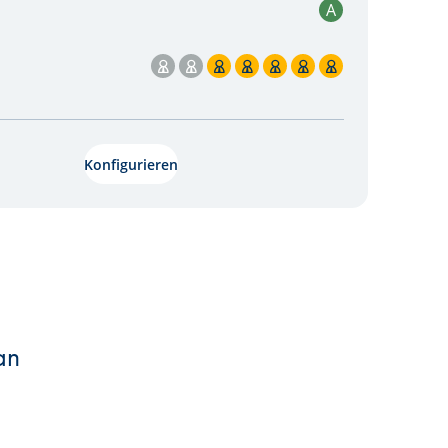
A
5 / 7
Konfigurieren
an