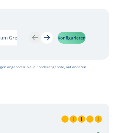
um Grey
Astoria Green
nium Grey
Astoria Green
Konfigurieren
Zurück
Weiter
ngen angeboten. Neue Sonderangebote, auf anderen
5 / 5