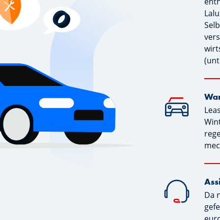
enth
Lalu
Selb
vers
wirt
(unt
War
Lea
Wint
reg
mec
Ass
Da 
gefe
euro