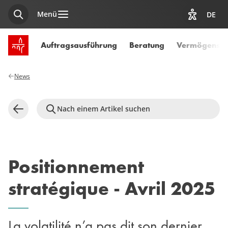
Menü
DE
Suche
Optionen z
Startseite SPUERKEESS
Auftragsausführung
Beratung
Vermögensve
News
Nach einem Artikel suchen
Zurück
Positionnement
stratégique - Avril 2025
La volatilité n’a pas dit son dernier