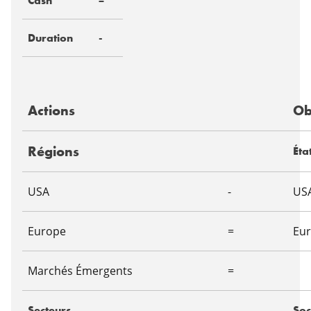
Cash
=
Duration
-
Actions
Ob
Régions
Éta
USA
-
US
Europe
=
Eu
Marchés Émergents
=
Secteurs
Soc