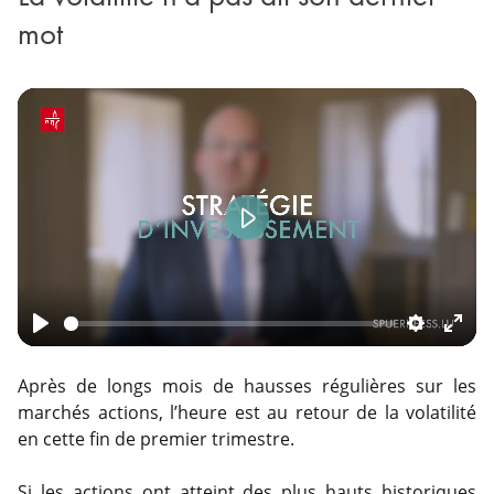
mot
Play
Play
Settings
Ente
fulls
Après de longs mois de hausses régulières sur les
marchés actions, l’heure est au retour de la volatilité
en cette fin de premier trimestre.
Si les actions ont atteint des plus hauts historiques