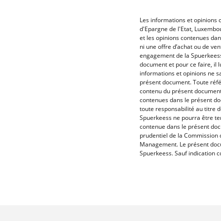
Les informations et opinions
d'Epargne de l'Etat, Luxembou
et les opinions contenues dan
ni une offre d’achat ou de ve
engagement de la Spuerkeess. 
document et pour ce faire, il 
informations et opinions ne s
présent document. Toute réfé
contenu du présent document r
contenues dans le présent do
toute responsabilité au titre d
Spuerkeess ne pourra être te
contenue dans le présent doc
prudentiel de la Commission d
Management. Le présent docum
Spuerkeess. Sauf indication co