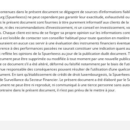
 contenues dans le présent document se dégagent de sources d’informations fiabl
rg (Spuerkeess) ne peut cependant pas garantir leur exactitude, exhaustivité ou
s le présent document sont fournies à titre purement informatif aux clients de la
nte, ni des recommandations d’investissement, ni un conseil en investissement, v
Chaque client est tenu de se forger sa propre opinion sur les informations con
lui est loisible de contacter son conseiller habituel pour toute question en matièr
auraient en aucun cas servir à une évaluation des instruments financiers évent
rence à des performances passées ne saurait constituer une indication quant au
eflète les opinions de la Spuerkeess au jour de la publication dudit document. 
cument peut être supprimée ou modifiée à tout moment par une nouvelle publica
e ce document s’il a été altéré, déformé ou falsifié notamment par le biais de l’util
nue responsable des conséquences pouvant résulter de l’utilisation d’une quelco
ument. En tant qu’établissement de crédit de droit luxembourgeois, la Spuerkees
e Surveillance du Secteur Financier. Le présent document a été élaboré par le 
ent ne peut être ni reproduit, ni communiqué à une tierce personne sans autori
ntraire dans le présent document, il n’est pas prévu de le mettre à jour.