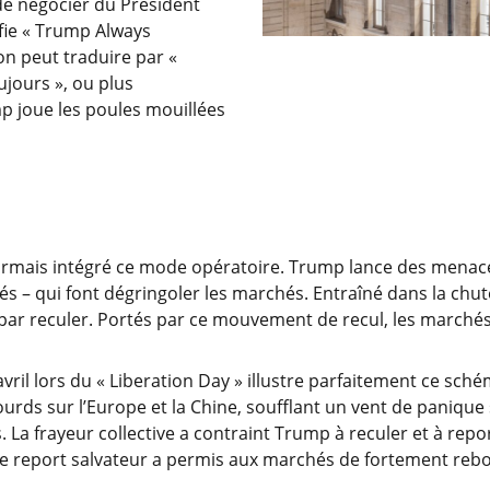
de négocier du Président
fie « Trump Always
on peut traduire par «
jours », ou plus
p joue les poules mouillées
rmais intégré ce mode opératoire. Trump lance des menace
és – qui font dégringoler les marchés. Entraîné dans la chu
t par reculer. Portés par ce mouvement de recul, les marché
avril lors du « Liberation Day » illustre parfaitement ce s
ourds sur l’Europe et la Chine, soufflant un vent de panique
s. La frayeur collective a contraint Trump à reculer et à repor
e report salvateur a permis aux marchés de fortement rebo