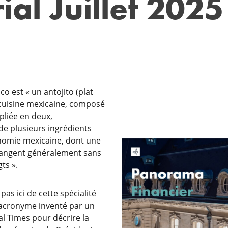
ial Juillet 2025
co est « un antojito (plat
a cuisine mexicaine, composé
 pliée en deux,
e plusieurs ingrédients
onomie mexicaine, dont une
mangent généralement sans
ts ».
as ici de cette spécialité
 acronyme inventé par un
al Times pour décrire la