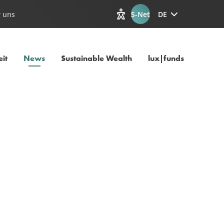
 uns
S-Net
DE
Optionen zur Barrierefreiheit
Aktuelle Seite
it
News
Sustainable Wealth
lux|funds