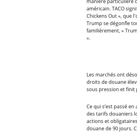
manière particulière 
américain. TACO signi
Chickens Out », que l'
Trump se dégonfle tou
familièrement, « Trum
».
Les marchés ont déso
droits de douane élev
sous pression et fini
Ce qui s’est passé en 
des tarifs douaniers l
actions et obligataire
douane de 90 jours. C