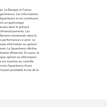
es. La Banque et Caisse
 pertinence. Les informations
 Spuerkeess et ne constituent
oire un quelconque
tenues dans le présent
e d’investissements. Les
uellement mentionnés dans le
x performances à venir. Le
Toute information ou opinion
tion. La Spuerkeess décline
isation d’Internet. En outre, la
nque opinion ou information
s est soumise au contrôle
Service Spuerkeess Asset
sation préalable écrite de la