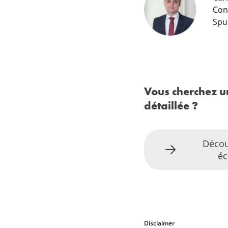
Con
Spu
Vous cherchez u
détaillée ?
Décou
é
Disclaimer