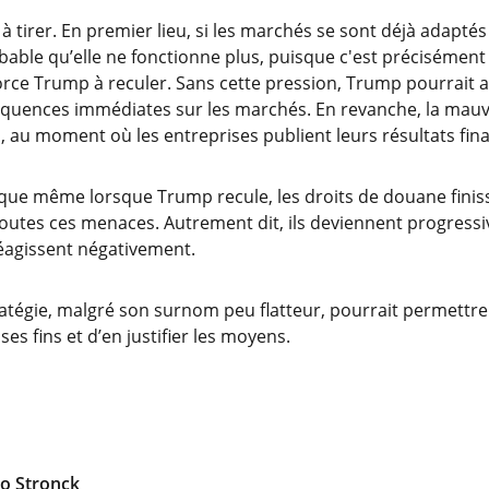
à tirer. En premier lieu, si les marchés se sont déjà adaptés
obable qu’elle ne fonctionne plus, puisque c'est précisément
orce Trump à reculer. Sans cette pression, Trump pourrait ap
quences immédiates sur les marchés. En revanche, la mauva
, au moment où les entreprises publient leurs résultats fina
er que même lorsque Trump recule, les droits de douane finis
toutes ces menaces. Autrement dit, ils deviennent progressi
éagissent négativement.
stratégie, malgré son surnom peu flatteur, pourrait permettr
es fins et d’en justifier les moyens.
lo Stronck