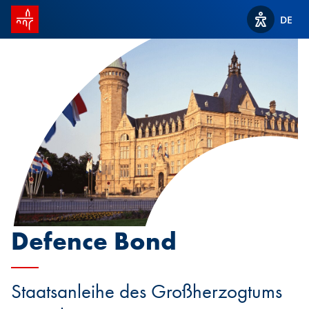
Startseite SPUERKEESS
DE
Optionen z
Defence Bond
Staatsanleihe des Großherzogtums