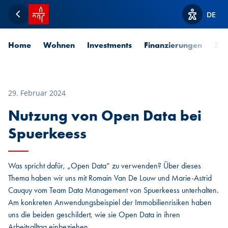
Startseite SPUERKEESS
DE
Zurück
Optionen z
Home
Wohnen
Investments
Finanzierungen
Zah
29. Februar 2024
Nutzung von Open Data bei
Spuerkeess
Was spricht dafür, „Open Data“ zu verwenden? Über dieses
Thema haben wir uns mit Romain Van De Louw und Marie-Astrid
Cauquy vom Team Data Management von Spuerkeess unterhalten.
Am konkreten Anwendungsbeispiel der Immobilienrisiken haben
uns die beiden geschildert, wie sie Open Data in ihren
Arbeitsalltag einbeziehen.