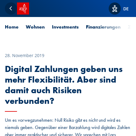
Startseite SPUERKEESS
DE
Zurück
Optionen z
Home
Wohnen
Investments
Finanzierungen
Zah
28. November 2019
Digital Zahlungen geben uns
mehr Flexibilität. Aber sind
damit auch Risiken
verbunden?
Um es vorwegzunehmen: Null Risiko gibt es nicht und wird es
niemals geben. Gegenüber einer Barzahlung wird digitales Zahlen
aber immer praktischer und sicherer. Wir sprechen mit Lars