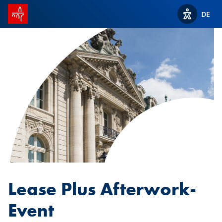
Startseite SPUERKEESS
DE
Optionen z
Lease Plus Afterwork-
Event