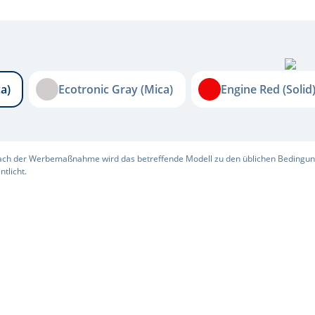
Ecotronic Gray (Mica)
Engine Red (Solid)
a)
Ecotronic Gray (Mica)
Engine Red (Solid
Nach der Werbemaßnahme wird das betreffende Modell zu den üblichen Bedingu
tlicht.