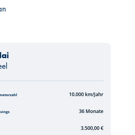
an
ai
eel
10.000
km/Jahr
ometerzahl
36
Monate
asings
3.500,00 €