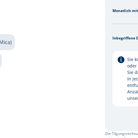
Monatlich mi
Inbegriffene 
Mica)
Sie k
oder
Sie 
In je
enth
Anza
unser
Die Tilgungsrechnu