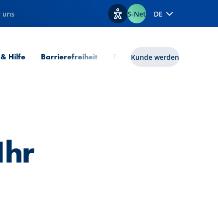
 uns
S-Net
DE
Optionen zur Barrierefreiheit
 & Hilfe
Barrierefreiheit
Tools
lux|funds
Kunde werden
Ihr