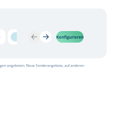
Meta Blue (Mica)
Serenity White (Mica)
)
Meta Blue (Mica)
Serenity White (Mica)
Konfigurieren
Zurück
Weiter
ngen angeboten. Neue Sonderangebote, auf anderen