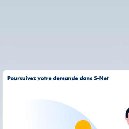
Poursuivez votre demande dans S-Net