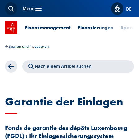
Menü
DE
Suche
Optionen z
Startseite SPUERKEESS
Finanzmanagement
Finanzierungen
Sparen 
Sparen und Investieren
Nach einem Artikel suchen
Zurück
Garantie der Einlagen
Fonds de garantie des dépôts Luxembourg
(FGDL) : Ihr Einlagensicherungssystem