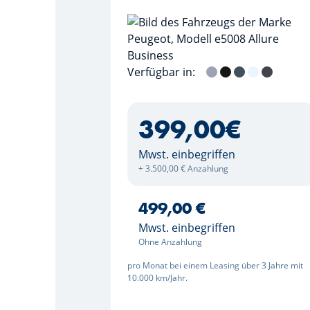
Verfügbar in:
Artense Silber
Perla Nera Schwa
Ingaro Blau
Okenit Weiß
Titan Gr
399,00
€
Mwst. einbegriffen
+ 3.500,00 € Anzahlung
499,00 €
Mwst. einbegriffen
Ohne Anzahlung
pro Monat bei einem Leasing über 3 Jahre mit
10.000 km/Jahr.