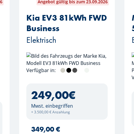
26
Angebot gültig bis zum 23.09.2026
Kia EV3 81kWh FWD
Business
Elektrisch
Verfügbar in:
Ivory Silver
Aurora Black
Shale Grey
Clear White
Snow White Pearl
V
Green
imao Blau
249,00
€
Mwst. einbegriffen
+ 3.500,00 € Anzahlung
349,00 €