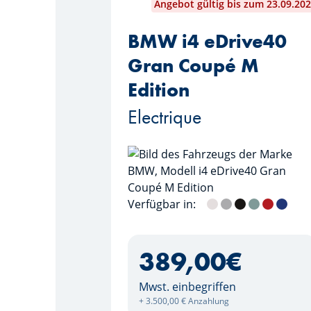
Angebot gültig bis zum 23.09.20
BMW i4 eDrive40
Gran Coupé M
Edition
Electrique
Verfügbar in:
Mineralweiss
M Brooklyn Grau
Saphirschwarz
Cape York 
Fire Red
M Port
389,00
€
Mwst. einbegriffen
+ 3.500,00 € Anzahlung