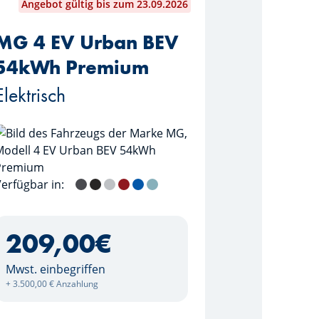
Angebot gültig bis zum 23.09.2026
MG 4 EV Urban BEV
54kWh Premium
Elektrisch
erfügbar in:
Andes Grey
Pebble Black
Cosmic Silver
Diamond Red
Brighton Blue
Stone Green
209,00
€
Mwst. einbegriffen
+ 3.500,00 € Anzahlung