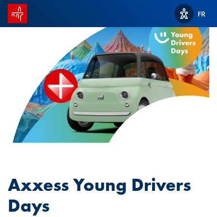
Accueil SPUERKEESS
FR
Afficher l
Axxess Young Drivers
Days