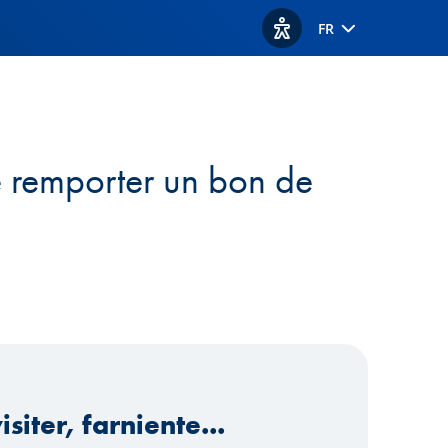
FR
Afficher les options d'acc
e remporter un bon de
isiter, farniente...