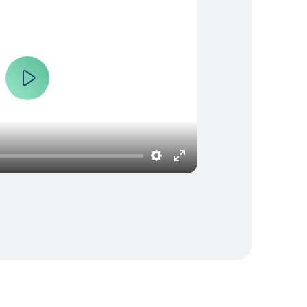
Play
Settings
Enter
fullscreen