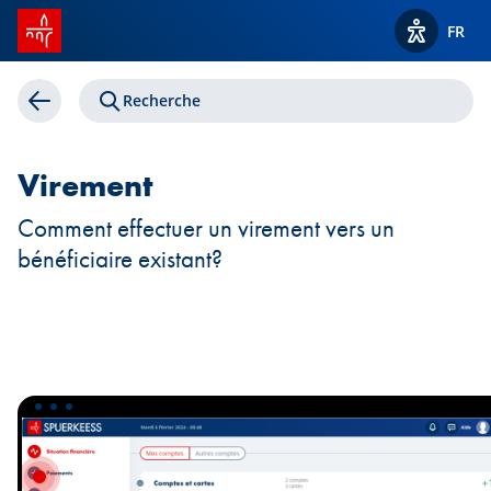
Accueil SPUERKEESS
FR
Gérer le quotidien
Afficher l
Recherche
Retour
Virement
Comment effectuer un virement vers un
bénéficiaire existant?