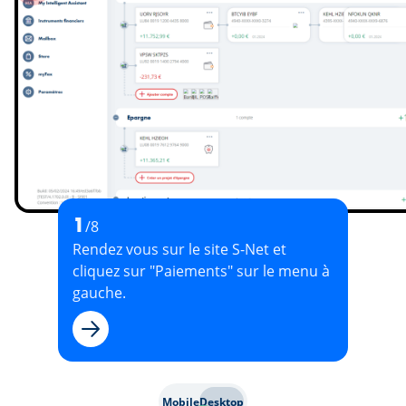
1
/8
Rendez vous sur le site S-Net et
cliquez sur "Paiements" sur le menu à
gauche.
Suivant
Mobile
Desktop