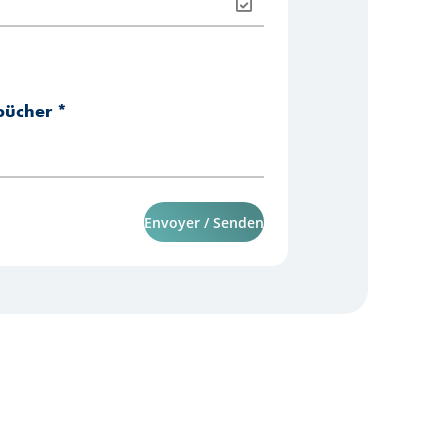
bücher
*
Envoyer / Senden