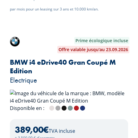
par mois pour un leasing sur 3 ans et 10.000 km/an.
Prime écologique incluse
Offre valable jusqu'au 23.09.2026
BMW i4 eDrive40 Gran Coupé M
Edition
Electrique
Disponible en :
Mineralweiss
M Brooklyn Grau
Saphirschwarz
Cape York Green
Fire Red
M Portimao Blau
389,00
€
TVA incluse
+ 3.500,00 € d'acompte