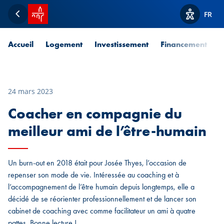
Accueil SPUERKEESS
FR
Retour
Afficher l
Accueil
Logement
Investissement
Financement
P
24 mars 2023
Coacher en compagnie du
meilleur ami de l’être-humain
Un burn-out en 2018 était pour Josée Thyes, l’occasion de
repenser son mode de vie. Intéressée au coaching et à
l’accompagnement de l’être humain depuis longtemps, elle a
décidé de se réorienter professionnellement et de lancer son
cabinet de coaching avec comme facilitateur un ami à quatre
pattes. Bonne lecture !