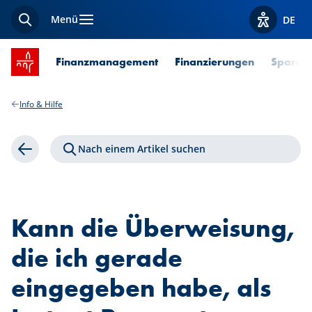
Menü
DE
Suche
Optionen z
Startseite SPUERKEESS
Finanzmanagement
Finanzierungen
Sparen 
Info & Hilfe
Nach einem Artikel suchen
Zurück
Kann die Überweisung,
die ich gerade
eingegeben habe, als