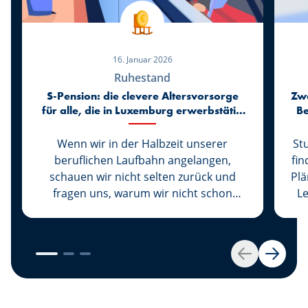
16. Januar 2026
Ruhestand
S-Pension: die clevere Altersvorsorge
Zwe
für alle, die in Luxemburg erwerbstätig
Be
sind
Wenn wir in der Halbzeit unserer
St
beruflichen Laufbahn angelangen,
fin
schauen wir nicht selten zurück und
Plä
fragen uns, warum wir nicht schon
L
früher an später gedacht haben.
Wussten Sie, dass Sie auch ohne
Wohnsitz in Luxembourg einen
R
Zusatzrentenvertrag mit allen Vorteilen
Zurück
Weiter
abschließen können? Warum ist ein
F
Altersvorsorgevertrag S-Pension in