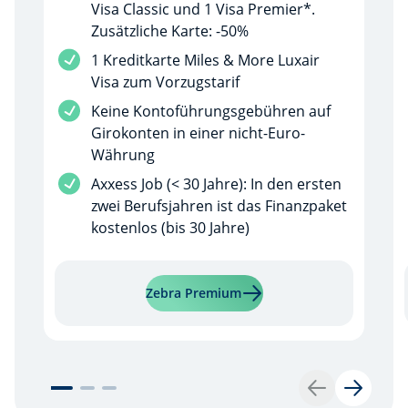
Visa Classic und 1 Visa Premier*.
Zusätzliche Karte: -50%
Dienstleistung inbegriffen
1 Kreditkarte Miles & More Luxair
Visa zum Vorzugstarif
Dienstleistung inbegriffen
Keine Kontoführungsgebühren auf
Girokonten in einer nicht-Euro-
Währung
Dienstleistung inbegriffen
Axxess Job (< 30 Jahre): In den ersten
zwei Berufsjahren ist das Finanzpaket
kostenlos (bis 30 Jahre)
Mehr erfahren über "Zebr
Zebra Premium
Zurück
Weiter