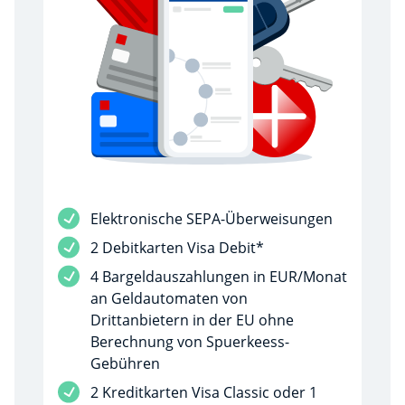
Dienstleistung inbegriffen
Elektronische SEPA-Überweisungen
Dienstleistung inbegriffen
2 Debitkarten Visa Debit*
Dienstleistung inbegriffen
4 Bargeldauszahlungen in EUR/Monat
an Geldautomaten von
Drittanbietern in der EU ohne
Berechnung von Spuerkeess-
Gebühren
Dienstleistung inbegriffen
2 Kreditkarten Visa Classic oder 1