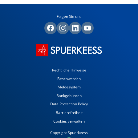
dieser Phase Ihres Lebens eine clevere
Idee?
M
Folgen Sie uns
Rechtliche Hinweise
Beschwerden
Meldesystem
Bankgebühren
Data Protection Policy
Barrierefreiheit
Cookies verwalten
Copyright Spuerkeess